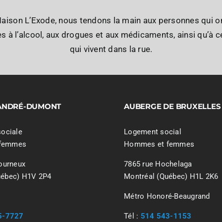
Maison L’Exode, nous tendons la main aux personnes qui o
 à l’alcool, aux drogues et aux médicaments, ainsi qu’à ce
qui vivent dans la rue.
 ANDRÉ-DUMONT
AUBERGE DE BRUXELLES
sociale
Logement social
femmes
Hommes et femmes
tourneux
7865 rue Hochelaga
uébec) H1V 2P4
Montréal (Québec) H1L 2K6
Métro Honoré-Beaugrand
5-7727
Tél :
514 543-1153