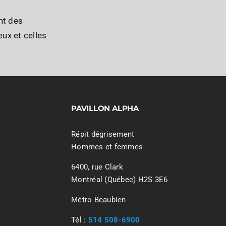
nt des
ux et celles
PAVILLON ALPHA
Répit dégrisement
Hommes et femmes
6400, rue Clark
Montréal (Québec) H2S 3E6
Métro Beaubien
Tél :
514 508-6900