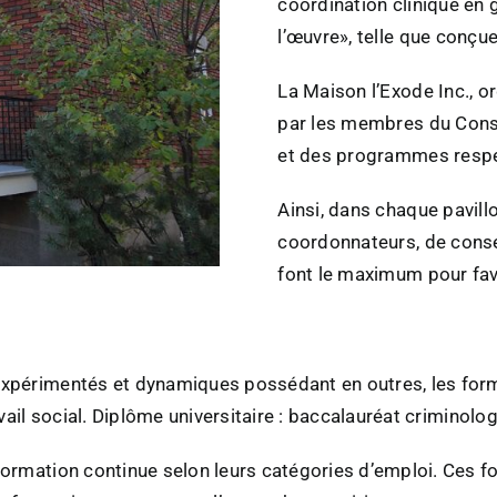
coordination clinique en 
l’œuvre», telle que conçue
La Maison l’Exode Inc., o
par les membres du Consei
et des programmes respe
Ainsi, dans chaque pavill
coordonnateurs, de conse
font le maximum pour fav
xpérimentés et dynamiques possédant en outres, les forma
ail social. Diplôme universitaire : baccalauréat criminologi
rmation continue selon leurs catégories d’emploi. Ces form