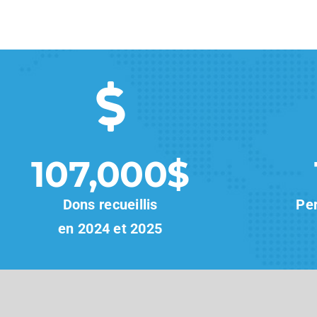
107,000$
Dons recueillis
Pe
en 2024 et 2025